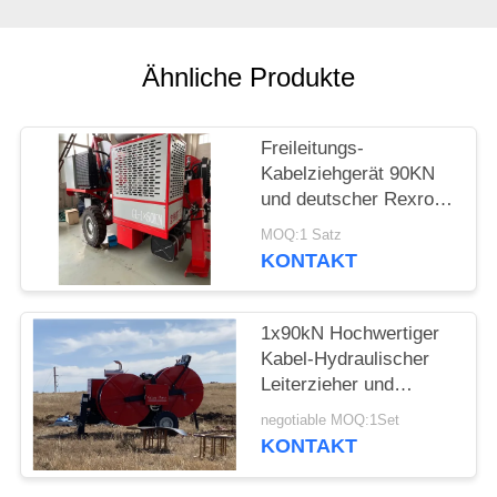
Ähnliche Produkte
Freileitungs-
Kabelziehgerät 90KN
und deutscher Rexroth-
Bedienhebel
MOQ:1 Satz
KONTAKT
1x90kN Hochwertiger
Kabel-Hydraulischer
Leiterzieher und
Spannung für
negotiable MOQ:1Set
Stromleitungen
KONTAKT