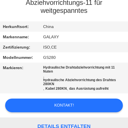
Abziehvorrichtungs-11 für
KONTAKT
weitgespanntes
MIT
Herkunftsort:
China
UNS
Markenname:
GALAXY
NEUIGKEITEN
Zertifizierung:
ISO,CE
Modellnummer:
GS280
RECHTSSACHEN
Markieren:
Hydraulische Drahtabziehvorrichtung mit 11
Nuten
,
hydraulische Abziehvorrichtung des Drahtes
SITEMAP
280KN
,
,
Kabel 280KN
das Ausrüstung aufreiht
PRIVACY
KONTAKT!
POLICY
DETAILS ENTFALTEN