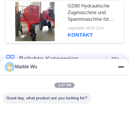
GS90 Hydraulische
Zugmaschine und
Spannmaschine für
String-Ausrüstung für
negotiable MOQ:1Set
Übertragungsleitungen
KONTAKT
Beliebte Kategorien
Alle
Marble Wu
Aufreihen der
Übertragungsleitungsausrüstung
Ausrüstung
1:47 PM
Good day, what product are you looking for?
Stromleitung, die
Fernleitungswerkzeug
Ausrüstung aufreiht
hydraulische
hydraulischer